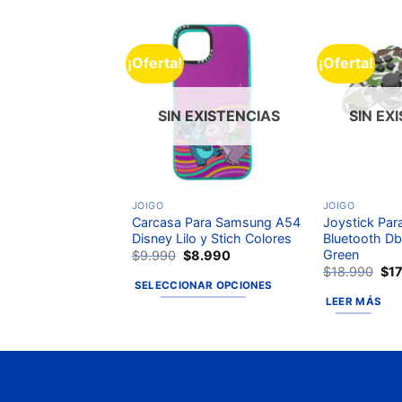
¡Oferta!
¡Oferta!
Añadir
Añadir
a la
a la
lista de
lista de
deseos
deseos
SIN EXISTENCIAS
SIN EX
JOIGO
JOIGO
ara iPhone 13
Carcasa Para Samsung A54
Joystick Par
ores
Disney Lilo y Stich Colores
Bluetooth Db
Green
$
9.990
$
8.990
$
18.990
$
1
NAR OPCIONES
SELECCIONAR OPCIONES
LEER MÁS