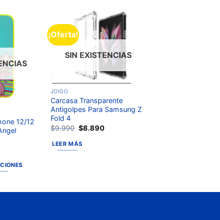
¡Oferta!
Añadir
Añadir
a la
a la
lista de
lista de
SIN EXISTENCIAS
deseos
deseos
TENCIAS
JOIGO
Carcasa Transparente
Antigolpes Para Samsung Z
Fold 4
hone 12/12
$
9.990
$
8.890
/Angel
LEER MÁS
0
PCIONES