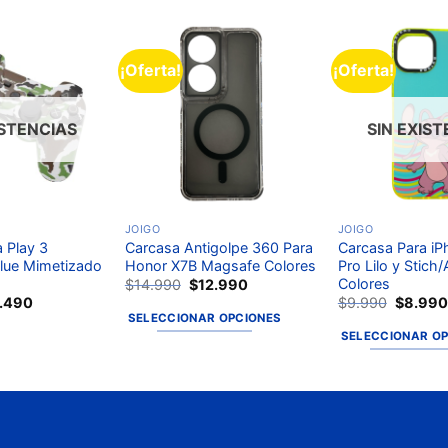
¡Oferta!
¡Oferta!
Añadir
Añadir
a la
a la
lista de
lista de
deseos
deseos
ISTENCIAS
SIN EXIS
JOIGO
JOIGO
a Play 3
Carcasa Antigolpe 360 Para
Carcasa Para iP
lue Mimetizado
Honor X7B Magsafe Colores
Pro Lilo y Stich
Colores
$
14.990
$
12.990
7.490
$
9.990
$
8.99
SELECCIONAR OPCIONES
SELECCIONAR O