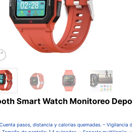
etooth Smart Watch Monitoreo Depo
 Cuenta pasos, distancia y calorias quemadas. – Vigilancia d
– Tamaño de pantalla: 1.4 pulgadas. – Soporte multilingüe. 