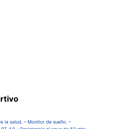
rtivo
e la salud. – Monitor de sueño. –
– BT 4.0 – Resistencia al agua de 50 mts.