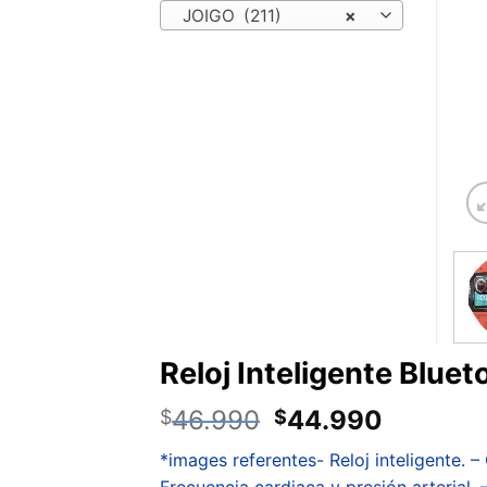
JOIGO (211)
×
Reloj Inteligente Blu
46.990
44.990
$
$
*images referentes- Reloj inteligente. –
Frecuencia cardiaca y presión arterial. 