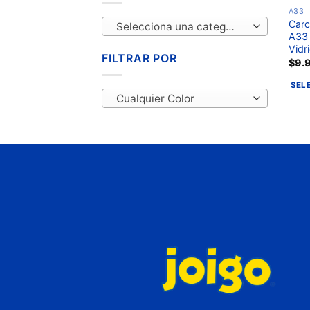
A33
Carc
Selecciona una categoría
A33 
Vidr
FILTRAR POR
$
9.
SEL
Cualquier Color