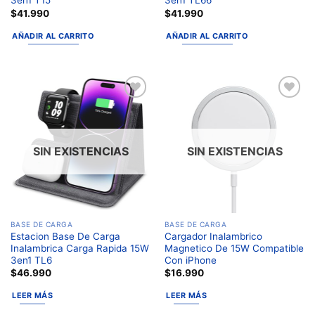
3en1 T15
3en1 TL66
$
41.990
$
41.990
AÑADIR AL CARRITO
AÑADIR AL CARRITO
Añadir
Añadir
a la
a la
lista de
lista de
deseos
deseos
SIN EXISTENCIAS
SIN EXISTENCIAS
BASE DE CARGA
BASE DE CARGA
Estacion Base De Carga
Cargador Inalambrico
Inalambrica Carga Rapida 15W
Magnetico De 15W Compatible
3en1 TL6
Con iPhone
$
46.990
$
16.990
LEER MÁS
LEER MÁS