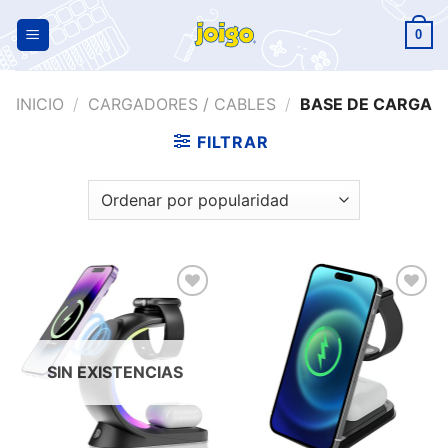
0
INICIO
/
CARGADORES / CABLES
/
BASE DE CARGA
FILTRAR
Añadir
Añadir
a la
a la
lista de
lista de
deseos
deseos
SIN EXISTENCIAS