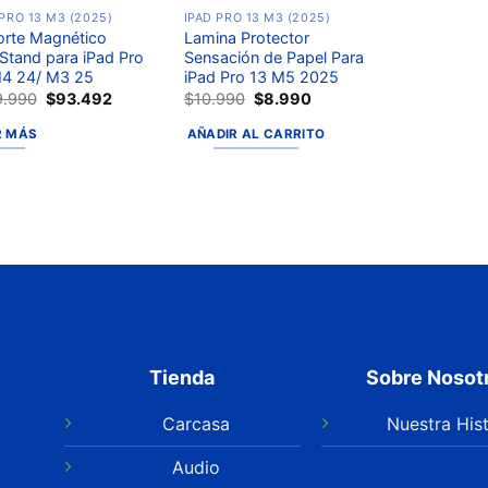
 PRO 13 M3 (2025)
IPAD PRO 13 M3 (2025)
rte Magnético
Lamina Protector
tand para iPad Pro
Sensación de Papel Para
4 24/ M3 25
iPad Pro 13 M5 2025
9.990
$
93.492
$
10.990
$
8.990
R MÁS
AÑADIR AL CARRITO
Tienda
Sobre Nosot
Carcasa
Nuestra Hist
Audio