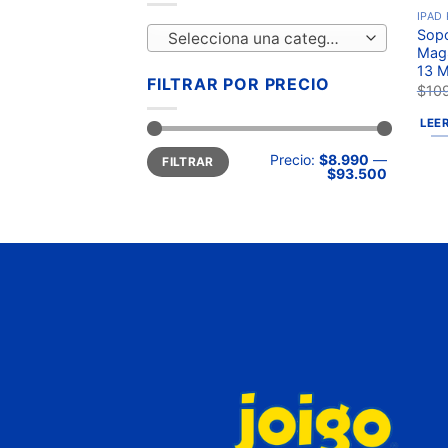
IPAD
Sopo
Selecciona una categoría
MagS
13 M
FILTRAR POR PRECIO
$
10
LEE
Precio:
$8.990
—
FILTRAR
$93.500