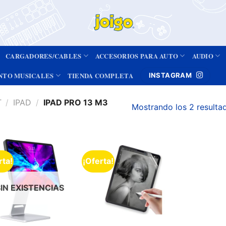
CARGADORES/CABLES
ACCESORIOS PARA AUTO
AUDIO
NTO MUSICALES
TIENDA COMPLETA
INSTAGRAM
T
/
IPAD
/
IPAD PRO 13 M3
Mostrando los 2 resulta
rta!
¡Oferta!
Añadir
Añadir
a la
a la
lista de
lista de
deseos
deseos
SIN EXISTENCIAS