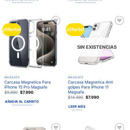
¡Oferta!
¡Oferta!
Añadir
Añadir
a la
a la
lista de
lista de
deseos
deseos
SIN EXISTENCIAS
MAGSAFE
MAGSAFE
Carcasa Magnetica Para
Carcasa Magnetica Anti
iPhone 15 Pro Magsafe
golpes Para iPhone 11
Magsafe
$
9.990
$
7.990
$
14.990
$
7.990
AÑADIR AL CARRITO
LEER MÁS