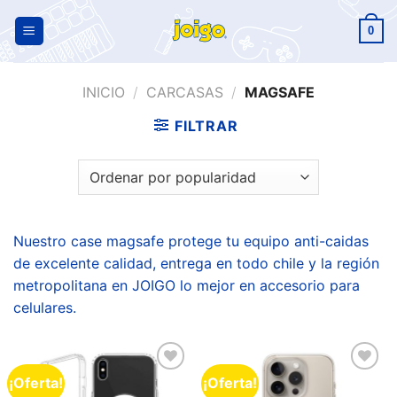
0
INICIO
/
CARCASAS
/
MAGSAFE
FILTRAR
Nuestro case magsafe protege tu equipo anti-caidas
de excelente calidad, entrega en todo chile y la región
metropolitana en JOIGO lo mejor en accesorio para
celulares.
¡Oferta!
¡Oferta!
Añadir
Añadir
a la
a la