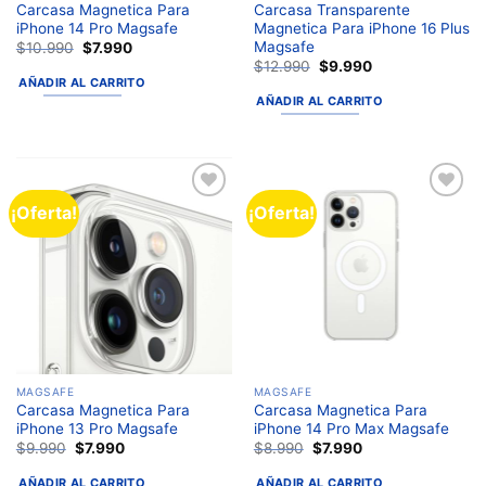
Carcasa Magnetica Para
Carcasa Transparente
iPhone 14 Pro Magsafe
Magnetica Para iPhone 16 Plus
Magsafe
$
10.990
$
7.990
$
12.990
$
9.990
AÑADIR AL CARRITO
AÑADIR AL CARRITO
¡Oferta!
¡Oferta!
Añadir
Añadir
a la
a la
lista de
lista de
deseos
deseos
MAGSAFE
MAGSAFE
Carcasa Magnetica Para
Carcasa Magnetica Para
iPhone 13 Pro Magsafe
iPhone 14 Pro Max Magsafe
$
9.990
$
7.990
$
8.990
$
7.990
AÑADIR AL CARRITO
AÑADIR AL CARRITO