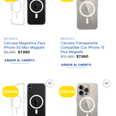
lista de
lista de
deseos
deseos
MAGSAFE
MAGSAFE
Carcasa Magnetica Para
Carcasa Transparente
iPhone XS Max Magsafe
Compatible Con iPhone 15
Plus Magsafe
$
9.990
$
7.990
$
10.990
$
7.990
AÑADIR AL CARRITO
AÑADIR AL CARRITO
¡Oferta!
¡Oferta!
Añadir
Añadir
a la
a la
lista de
lista de
deseos
deseos