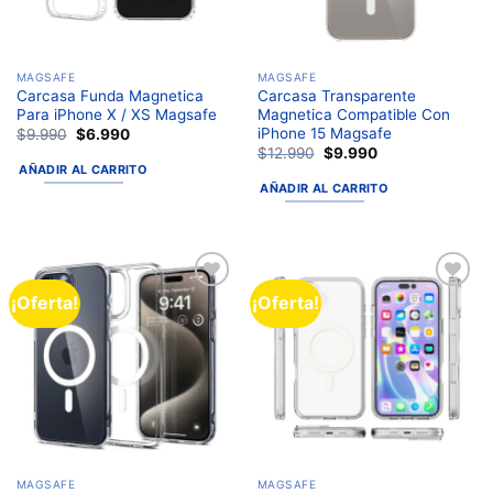
MAGSAFE
MAGSAFE
Carcasa Funda Magnetica
Carcasa Transparente
Para iPhone X / XS Magsafe
Magnetica Compatible Con
iPhone 15 Magsafe
$
9.990
$
6.990
$
12.990
$
9.990
AÑADIR AL CARRITO
AÑADIR AL CARRITO
¡Oferta!
¡Oferta!
Añadir
Añadir
a la
a la
lista de
lista de
deseos
deseos
MAGSAFE
MAGSAFE