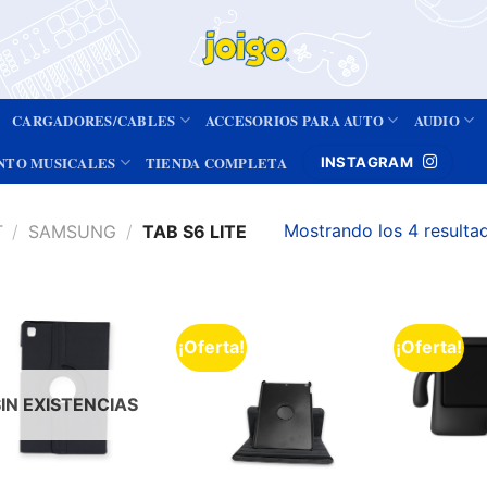
CARGADORES/CABLES
ACCESORIOS PARA AUTO
AUDIO
NTO MUSICALES
TIENDA COMPLETA
INSTAGRAM
Mostrando los 4 resulta
T
/
SAMSUNG
/
TAB S6 LITE
¡Oferta!
¡Oferta!
Añadir
Añadir
a la
a la
lista de
lista de
deseos
deseos
SIN EXISTENCIAS