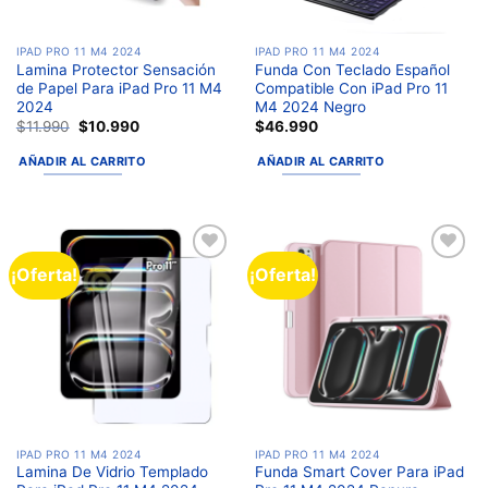
IPAD PRO 11 M4 2024
IPAD PRO 11 M4 2024
Lamina Protector Sensación
Funda Con Teclado Español
de Papel Para iPad Pro 11 M4
Compatible Con iPad Pro 11
2024
M4 2024 Negro
$
11.990
$
10.990
$
46.990
AÑADIR AL CARRITO
AÑADIR AL CARRITO
¡Oferta!
¡Oferta!
Añadir
Añadir
a la
a la
lista de
lista de
deseos
deseos
IPAD PRO 11 M4 2024
IPAD PRO 11 M4 2024
Lamina De Vidrio Templado
Funda Smart Cover Para iPad