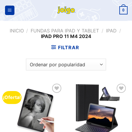
0
INICIO
/
FUNDAS PARA IPAD Y TABLET
/
IPAD
/
IPAD PRO 11 M4 2024
FILTRAR
¡Oferta!
Añadir
Añadir
a la
a la
lista de
lista de
deseos
deseos