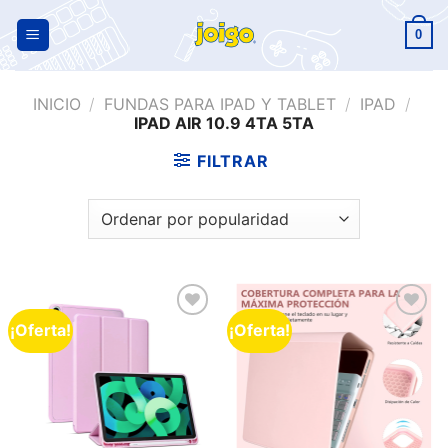
0
INICIO
/
FUNDAS PARA IPAD Y TABLET
/
IPAD
/
IPAD AIR 10.9 4TA 5TA
FILTRAR
¡Oferta!
¡Oferta!
Añadir
Añadir
a la
a la
lista de
lista de
deseos
deseos