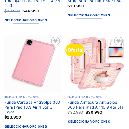
Touchpad Para iPad Air 10.9 4
Brillo Para IPad air 10.9 4t 5ta
5t G
$
23.990
$
49.990
$
46.990
SELECCIONAR OPCIONES
SELECCIONAR OPCIONES
¡Oferta!
Añadir
Añadir
a la
a la
lista de
lista de
deseos
deseos
IPAD AIR 10.9 4TA 5TA
IPAD AIR 10.9 4TA 5TA
Funda Carcasa AntiGolpe 360
Funda Armadura AntiGolpe
Para IPad 10.9 Air 4 5ta G
360 Para iPad Air 10.9 4ta 5ta
Color
$
32.990
$
30.990
$
23.990
SELECCIONAR OPCIONES
SELECCIONAR OPCIONES