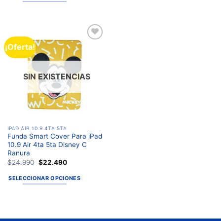
¡Oferta!
Añadir
a la
lista de
deseos
SIN EXISTENCIAS
IPAD AIR 10.9 4TA 5TA
Funda Smart Cover Para iPad
10.9 Air 4ta 5ta Disney C
Ranura
$
24.990
$
22.490
SELECCIONAR OPCIONES