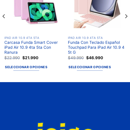
deseos
deseos
IPAD AIR 10.9 4TA 5TA
IPAD AIR 10.9 4TA 5TA
Carcasa Funda Smart Cover
Funda Con Teclado Español
iPad Air 10.9 4ta 5ta Con
Touchpad Para iPad Air 10.9 4
Ranura
5t G
$
22.990
$
21.990
$
49.990
$
46.990
SELECCIONAR OPCIONES
SELECCIONAR OPCIONES