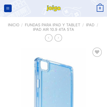
0
INICIO
/
FUNDAS PARA IPAD Y TABLET
/
IPAD
/
IPAD AIR 10.9 4TA 5TA
Añadir
a la
lista de
deseos