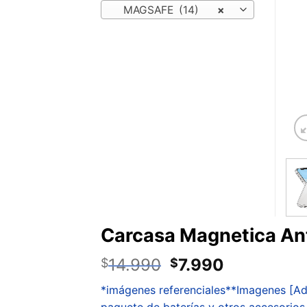
MAGSAFE (14)
×
Carcasa Magnetica Ant
14.990
7.990
$
$
*imágenes referenciales**Imagenes [Ads
paquete de baterías y otros accesorio