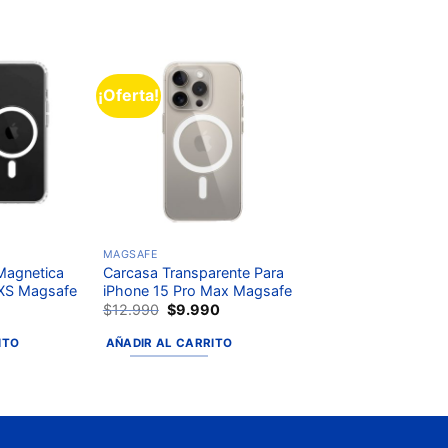
¡Oferta!
Añadir
Añadir
a la
a la
lista de
lista de
deseos
deseos
MAGSAFE
Magnetica
Carcasa Transparente Para
 XS Magsafe
iPhone 15 Pro Max Magsafe
0
$
12.990
$
9.990
ITO
AÑADIR AL CARRITO