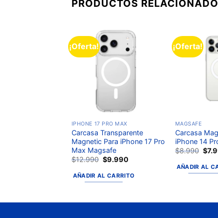
PRODUCTOS RELACIONAD
¡Oferta!
¡Oferta!
Añadir
Añadir
a la
a la
lista de
lista de
deseos
deseos
IPHONE 17 PRO MAX
MAGSAFE
Magnetica Para
Carcasa Transparente
Carcasa Mag
3 Pro Magsafe
Magnetic Para iPhone 17 Pro
iPhone 14 P
Max Magsafe
$
7.990
$
8.990
$
7.
$
12.990
$
9.990
L CARRITO
AÑADIR AL C
AÑADIR AL CARRITO