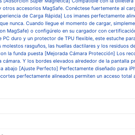
 [Adsorción Super Magnética] Compatible con la billetera
s y otros accesorios MagSafe. Conéctese fuertemente al c
Experiencia de Carga Rápida] Los imanes perfectamente ali
l que nunca. Cuando llegue el momento de cargar, simplemen
on MagSafe) o configúrelo en su cargador con certificación
 PC duro y un protector de TPU flexible, este estuche par
molestos rasguños, las huellas dactilares y los residuos d
con la funda puesta [Mejorada Cámara Protección] Los recor
 cámara. Y los bordes elevados alrededor de la pantalla p
ca abajo [Ajuste Perfecto] Perfectamente diseñado para iP
cortes perfectamente alineados permiten un acceso total a