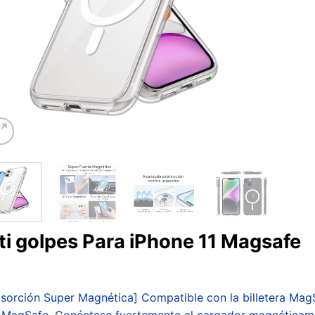
i golpes Para iPhone 11 Magsafe
orción Super Magnética] Compatible con la billetera MagSa
s MagSafe. Conéctese fuertemente al cargador magnéticame