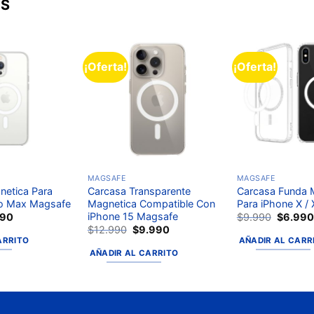
OS
¡Oferta!
¡Oferta!
Añadir
Añadir
a la
a la
lista de
lista de
deseos
deseos
MAGSAFE
MAGSAFE
netica Para
Carcasa Transparente
Carcasa Funda 
ro Max Magsafe
Magnetica Compatible Con
Para iPhone X /
iPhone 15 Magsafe
990
$
9.990
$
6.99
$
12.990
$
9.990
ARRITO
AÑADIR AL CARR
AÑADIR AL CARRITO