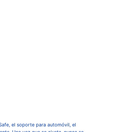
fe, el soporte para automóvil, el
nte. Una vez que se ajusta, nunca se