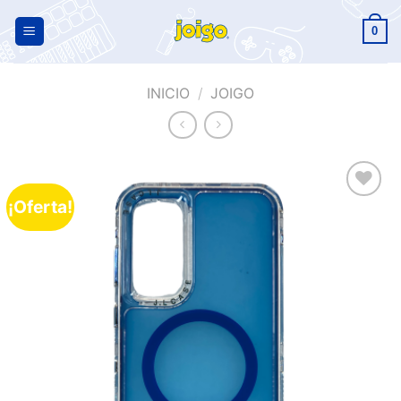
0
INICIO
/
JOIGO
¡Oferta!
Añadir
a la
lista de
deseos