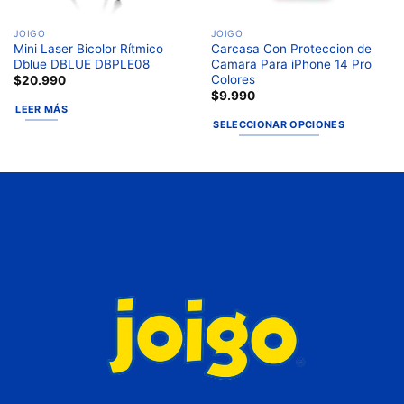
JOIGO
JOIGO
Mini Laser Bicolor Rítmico
Carcasa Con Proteccion de
Dblue DBLUE DBPLE08
Camara Para iPhone 14 Pro
Colores
$
20.990
$
9.990
LEER MÁS
SELECCIONAR OPCIONES