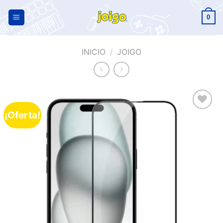
0
INICIO
/
JOIGO
¡Oferta!
Añadir
a la
lista de
deseos