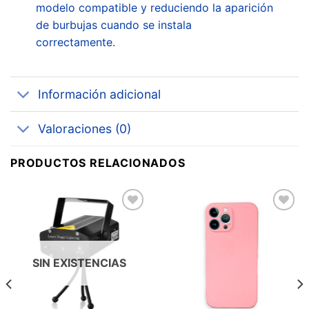
modelo compatible y reduciendo la aparición
de burbujas cuando se instala
correctamente.
Información adicional
Valoraciones (0)
PRODUCTOS RELACIONADOS
Añadir
Añadir
a la
a la
lista de
lista de
deseos
deseos
SIN EXISTENCIAS