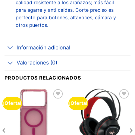
calidad resistente a los arañazos; más fácil
para agarre y anti caídas. Corte preciso es
perfecto para botones, altavoces, cámara y
otros puertos.
Información adicional
Valoraciones (0)
PRODUCTOS RELACIONADOS
¡Oferta!
¡Oferta!
Añadir
Añadir
a la
a la
lista de
lista de
deseos
deseos