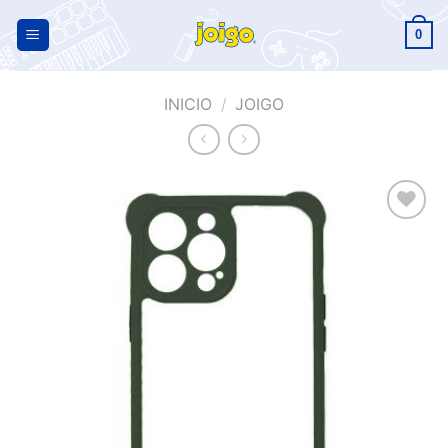
0
INICIO
/
JOIGO
Añadir
a la
lista de
deseos