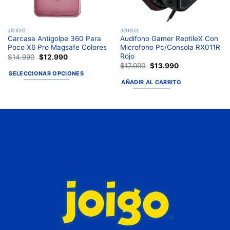
JOIGO
JOIGO
Carcasa Antigolpe 360 Para
Audifono Gamer ReptileX Con
Poco X6 Pro Magsafe Colores
Microfono Pc/Consola RX011R
Rojo
$
14.990
$
12.990
$
17.990
$
13.990
SELECCIONAR OPCIONES
AÑADIR AL CARRITO