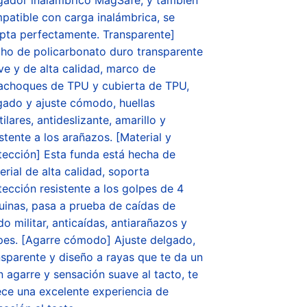
patible con carga inalámbrica, se
pta perfectamente. Transparente]
ho de policarbonato duro transparente
ve y de alta calidad, marco de
achoques de TPU y cubierta de TPU,
gado y ajuste cómodo, huellas
ilares, antideslizante, amarillo y
istente a los arañazos. [Material y
tección] Esta funda está hecha de
erial de alta calidad, soporta
tección resistente a los golpes de 4
uinas, pasa a prueba de caídas de
do militar, anticaídas, antiarañazos y
pes. [Agarre cómodo] Ajuste delgado,
nsparente y diseño a rayas que te da un
n agarre y sensación suave al tacto, te
ece una excelente experiencia de