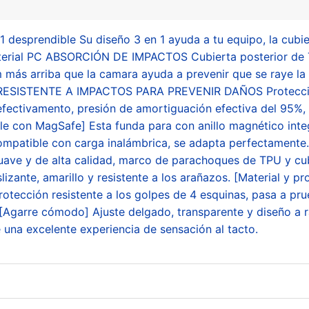
 desprendible Su diseño 3 en 1 ayuda a tu equipo, la cubie
aterial PC ABSORCIÓN DE IMPACTOS Cubierta posterior d
arriba que la camara ayuda a prevenir que se raye la c
s. RESISTENTE A IMPACTOS PARA PREVENIR DAÑOS Protecció
 efectivamento, presión de amortiguación efectiva del 95%,
e con MagSafe] Esta funda para con anillo magnético int
ompatible con carga inalámbrica, se adapta perfectamente
uave y de alta calidad, marco de parachoques de TPU y cub
lizante, amarillo y resistente a los arañazos. [Material y p
protección resistente a los golpes de 4 esquinas, pasa a pru
 [Agarre cómodo] Ajuste delgado, transparente y diseño a 
e una excelente experiencia de sensación al tacto.