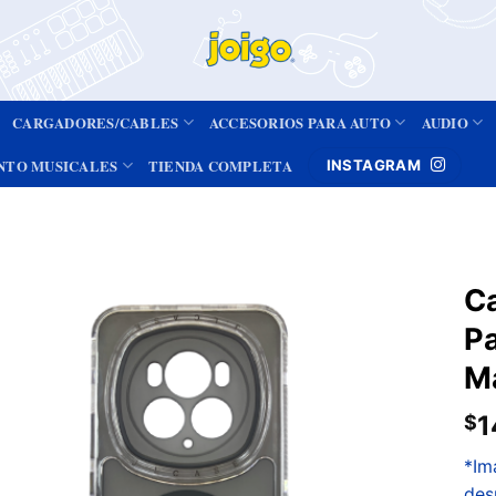
CARGADORES/CABLES
ACCESORIOS PARA AUTO
AUDIO
NTO MUSICALES
TIENDA COMPLETA
INSTAGRAM
C
Pa
Añadir
a la
M
lista de
deseos
1
$
*Im
des