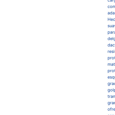
com
ada
Hec
sua
par
del
dact
res
pro
mat
pro
esq
gra
gol
tra
gra
ofr