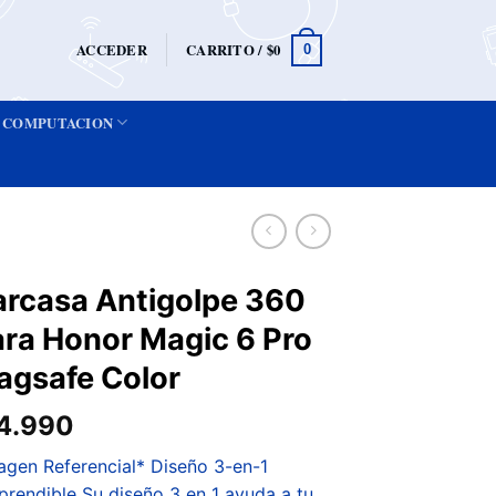
ACCEDER
CARRITO /
$
0
0
COMPUTACION
arcasa Antigolpe 360
ra Honor Magic 6 Pro
agsafe Color
4.990
agen Referencial* Diseño 3-en-1
prendible Su diseño 3 en 1 ayuda a tu