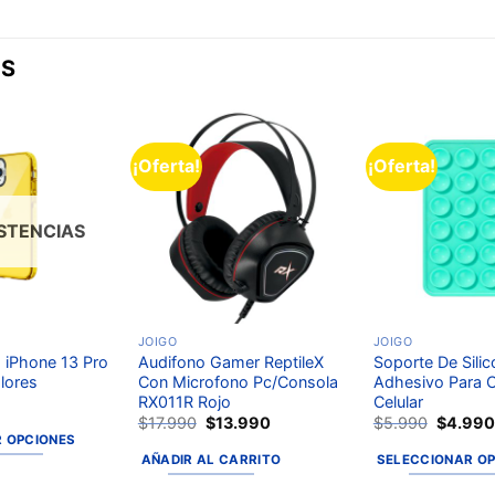
OS
¡Oferta!
¡Oferta!
Añadir
Añadir
a la
a la
lista de
lista de
deseos
deseos
ISTENCIAS
JOIGO
JOIGO
 iPhone 13 Pro
Audifono Gamer ReptileX
Soporte De Sili
lores
Con Microfono Pc/Consola
Adhesivo Para C
RX011R Rojo
Celular
$
17.990
$
13.990
$
5.990
$
4.99
 OPCIONES
AÑADIR AL CARRITO
SELECCIONAR O