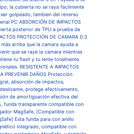
ipo, la cubierta no se raya facilmente
 ser golpeado, tambien del reverso
erial PC ABSORCIÓN DE IMPACTOS
ierta posterior de TPU a prueba de
PACTOS PROTECCIÓN DE CAMARA 0.3
más arriba que la camara ayuda a
venir que se raye la camara mientras
tiene tu flash y tu lente totalmente
cionales. RESISTENTE A IMPACTOS
A PREVENIR DAÑOS Protección
egral, absorción de impactos,
ideslizante, protege efectivamento,
sión de amortiguación efectiva del
, funda transparente compatible con
gador MagSafe, [Compatible con
Safe] Esta funda para con anillo
nético integrado, compatible con
gador inalámbrico MagSafe, y también