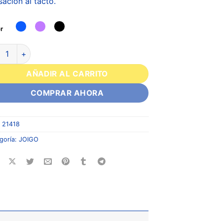
sación al tacto.
r
AÑADIR AL CARRITO
COMPRAR AHORA
:
21418
goría:
JOIGO