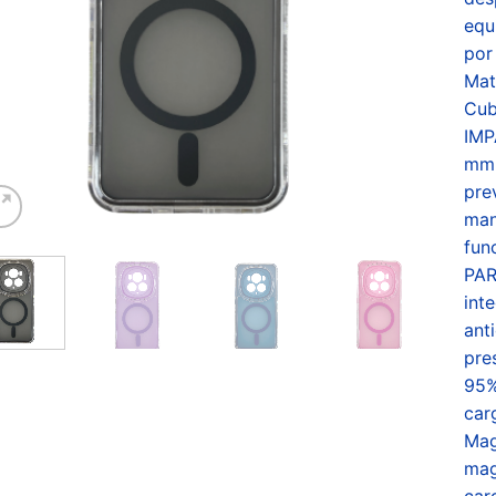
equ
por
Mat
Cub
IM
mm 
pre
man
fun
PAR
int
ant
pre
95%
car
Mag
mag
car