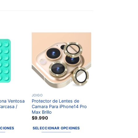
Añadir
Añadir
a la
a la
lista de
lista de
deseos
deseos
JOIGO
cona Ventosa
Protector de Lentes de
arcasa /
Camara Para iPhone14 Pro
Max Brillo
0
$
9.990
PCIONES
SELECCIONAR OPCIONES