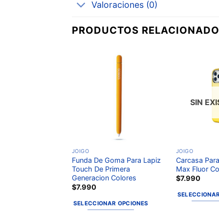
Valoraciones (0)
PRODUCTOS RELACIONAD
Añadir
Añadir
a la
a la
lista de
lista de
deseos
deseos
SIN EX
JOIGO
JOIGO
ntigolpe 360 Para
Funda De Goma Para Lapiz
Carcasa Para
B Magsafe Colores
Touch De Primera
Max Fluor Co
Generacion Colores
$
12.990
$
7.990
$
7.990
NAR OPCIONES
SELECCIONAR
SELECCIONAR OPCIONES