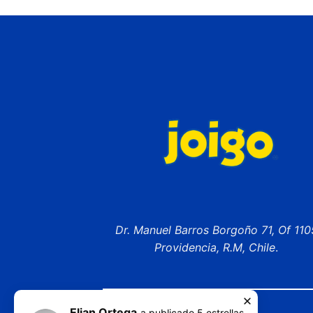
Dr. Manuel Barros Borgoño 71, Of 110
Providencia, R.M, Chile
.
Elian Ortega
a publicado
5
estrellas