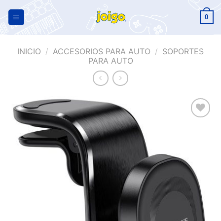
0
INICIO
/
ACCESORIOS PARA AUTO
/
SOPORTES
PARA AUTO
Añadir
a la
lista de
deseos