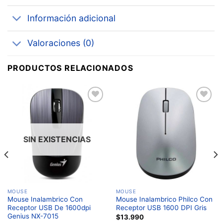
Información adicional
Valoraciones (0)
PRODUCTOS RELACIONADOS
Añadir
Añadir
a la
a la
lista de
lista de
deseos
deseos
SIN EXISTENCIAS
MOUSE
MOUSE
Mouse Inalambrico Con
Mouse Inalambrico Philco Con
Receptor USB De 1600dpi
Receptor USB 1600 DPI Gris
Genius NX-7015
$
13.990