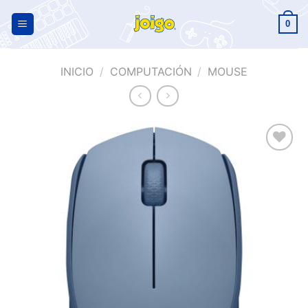
0
INICIO
/
COMPUTACIÓN
/
MOUSE
Añadir
a la
lista de
deseos