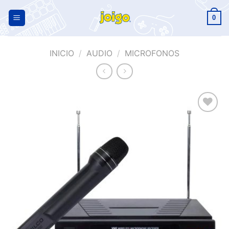
0
INICIO
/
AUDIO
/
MICROFONOS
Añadir
a la
lista de
deseos