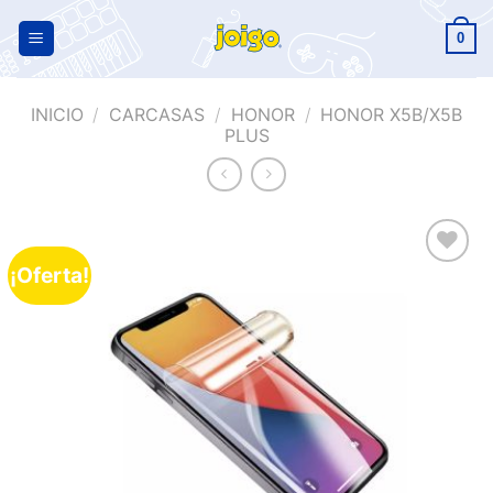
0
INICIO
/
CARCASAS
/
HONOR
/
HONOR X5B/X5B
PLUS
¡Oferta!
Añadir
a la
lista de
deseos