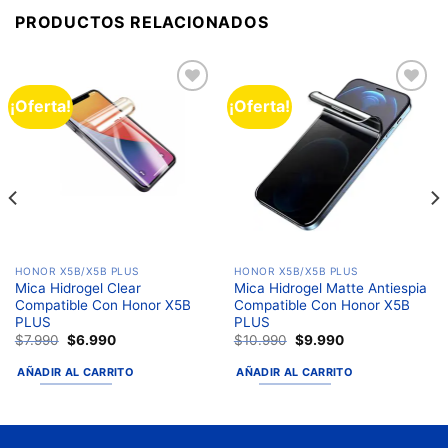
PRODUCTOS RELACIONADOS
¡Oferta!
¡Oferta!
Añadir
Añadir
a la
a la
lista de
lista de
deseos
deseos
HONOR X5B/X5B PLUS
HONOR X5B/X5B PLUS
Mica Hidrogel Clear
Mica Hidrogel Matte Antiespia
Compatible Con Honor X5B
Compatible Con Honor X5B
PLUS
PLUS
$
7.990
$
6.990
$
10.990
$
9.990
AÑADIR AL CARRITO
AÑADIR AL CARRITO