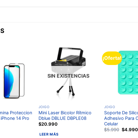
OS
¡Oferta!
Añadir
Añadir
a la
a la
lista de
lista de
deseos
deseos
SIN EXISTENCIAS
JOIGO
JOIGO
mina Proteccion
Mini Laser Bicolor Rítmico
Soporte De Sili
iPhone 14 Pro
Dblue DBLUE DBPLE08
Adhesivo Para C
Celular
$
20.990
$
5.990
$
4.99
LEER MÁS