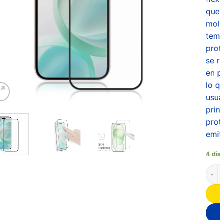
que
mol
tem
pro
se 
en 
lo 
usu
pri
pro
emi
4 di