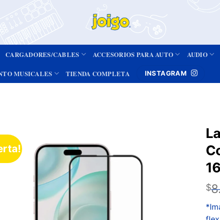
CARGADORES/CABLES
ACCESORIOS PARA AUTO
AUDIO
NTO MUSICALES
TIENDA COMPLETA
INSTAGRAM
La
erta!
C
Añadir
a la
16
lista de
deseos
8
$
*Im
fle