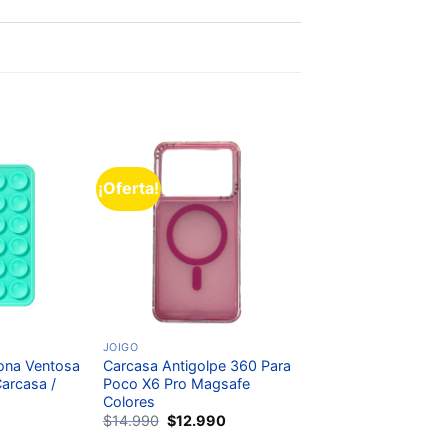
¡Oferta!
Añadir
Añadir
a la
a la
lista de
lista de
deseos
deseos
JOIGO
cona Ventosa
Carcasa Antigolpe 360 Para
arcasa /
Poco X6 Pro Magsafe
Colores
0
$
14.990
$
12.990