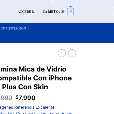
ACCEDER
CARRITO /
$
0
0
COMPUTACION
mina Mica de Vidrio
ompatible Con iPhone
 Plus Con Skin
.990
7.990
$
agenes ReferencialExcelente
xibilidad: Con nuestra lamina no tienes