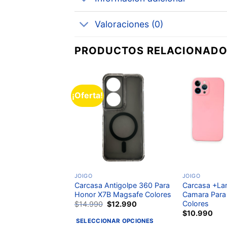
Valoraciones (0)
PRODUCTOS RELACIONAD
¡Oferta!
Añadir
Añadir
a la
a la
lista de
lista de
deseos
deseos
JOIGO
JOIGO
ara iPhone 12 / 12
Carcasa Antigolpe 360 Para
Carcasa +La
 Colores
Honor X7B Magsafe Colores
Camara Para 
Colores
$
14.990
$
12.990
$
10.990
NAR OPCIONES
SELECCIONAR OPCIONES