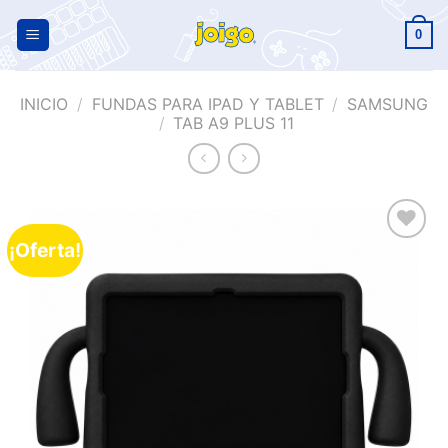
0
INICIO
/
FUNDAS PARA IPAD Y TABLET
/
SAMSUNG
/
TAB A9 PLUS 11
¡Oferta!
Añadir
a la
lista de
deseos