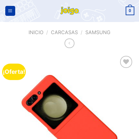
0
INICIO
/
CARCASAS
/
SAMSUNG
¡Oferta!
Añadir
a la
lista de
deseos