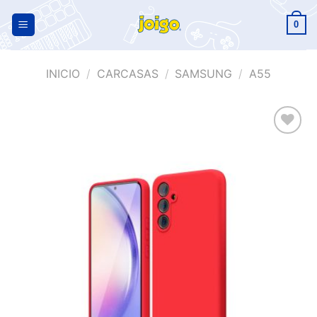
0
INICIO
/
CARCASAS
/
SAMSUNG
/
A55
Añadir
a la
lista de
deseos