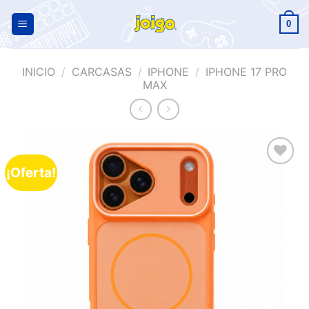
0
INICIO
/
CARCASAS
/
IPHONE
/
IPHONE 17 PRO
MAX
¡Oferta!
Añadir
a la
lista de
deseos