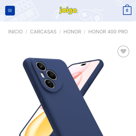
0
INICIO
/
CARCASAS
/
HONOR
/
HONOR 400 PRO
Añadir
a la
lista de
deseos