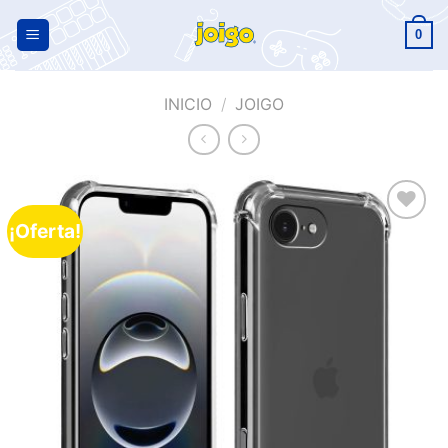
0
INICIO
/
JOIGO
¡Oferta!
Añadir
a la
lista de
deseos