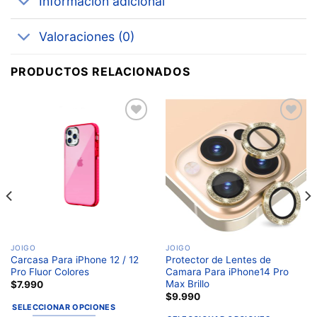
Información adicional
Valoraciones (0)
PRODUCTOS RELACIONADOS
Añadir
Añadir
a la
a la
lista de
lista de
deseos
deseos
JOIGO
JOIGO
Carcasa Para iPhone 12 / 12
Protector de Lentes de
Pro Fluor Colores
Camara Para iPhone14 Pro
Max Brillo
$
7.990
$
9.990
SELECCIONAR OPCIONES