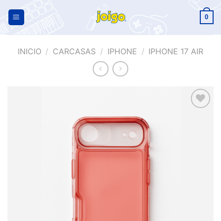
0
INICIO
/
CARCASAS
/
IPHONE
/
IPHONE 17 AIR
Añadir
a la
lista de
deseos