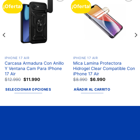
¡Oferta!
¡Oferta!
Añadir
Añadir
a la
a la
lista de
lista de
deseos
deseos
IPHONE 17 AIR
IPHONE 17 AIR
Carcasa Armadura Con Anillo
Mica Lamina Protectora
Y Ventana Cam Para IPhone
Hidrogel Clear Compatible Con
17 Air
iPhone 17 Air
$
12.990
$
11.990
$
8.990
$
6.990
SELECCIONAR OPCIONES
AÑADIR AL CARRITO