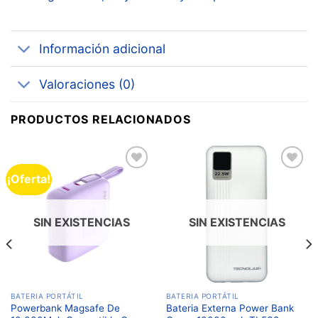
Información adicional
Valoraciones (0)
PRODUCTOS RELACIONADOS
¡Oferta!
Añadir
Añadir
a la
a la
lista de
lista de
deseos
deseos
SIN EXISTENCIAS
SIN EXISTENCIAS
BATERIA PORTÁTIL
BATERIA PORTÁTIL
Powerbank Magsafe De
Bateria Externa Power Bank