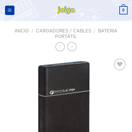
0
INICIO
/
CARGADORES / CABLES
/
BATERIA
PORTÁTIL
Añadir
a la
lista de
deseos