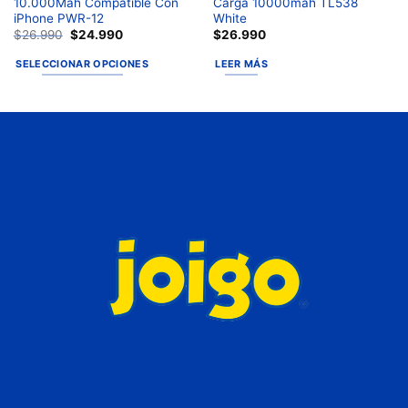
10.000Mah Compatible Con
Carga 10000mah TL538
iPhone PWR-12
White
$
26.990
$
24.990
$
26.990
SELECCIONAR OPCIONES
LEER MÁS