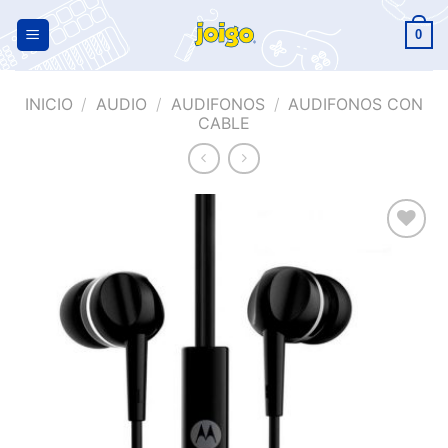
0
INICIO
/
AUDIO
/
AUDIFONOS
/
AUDIFONOS CON
CABLE
Añadir
a la
lista de
deseos