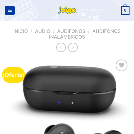
0
INICIO
/
AUDIO
/
AUDIFONOS
/
AUDIFONOS
INALÁMBRICOS
¡Oferta!
Añadir
a la
lista de
deseos