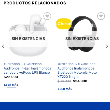
PRODUCTOS RELACIONADOS
¡Oferta!
Añadir
Añadir
a la
a la
lista de
lista de
deseos
deseos
SIN EXISTENCIAS
SIN EXISTENCIAS
AUDIFONOS INALÁMBRICOS
AUDIFONOS INALÁMBRICOS
Audífonos In-Ear Inalámbricos
Audifonos Inalambricos
Lenovo LivePods LP5 Blanco
Bluetooth Motorola Moto
XT220 Negro
$
22.990
$
36.990
$
34.990
LEER MÁS
LEER MÁS