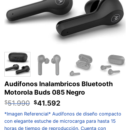
Audífonos Inalambricos Bluetooth
Motorola Buds 085 Negro
51.990
41.592
$
$
*Imagen Referencial* Audífonos de diseño compacto
con elegante estuche de microcarga para hasta 15
horas de tiempo de reproducción. Cuenta con