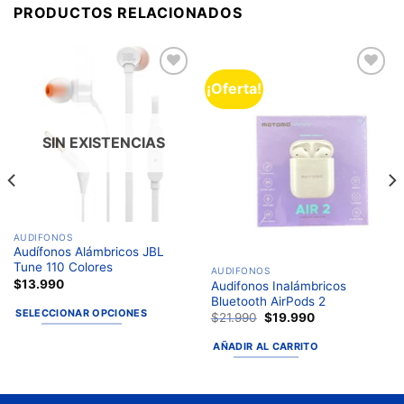
PRODUCTOS RELACIONADOS
¡Oferta!
Añadir
Añadir
a la
a la
lista de
lista de
deseos
deseos
SIN EXISTENCIAS
AUDIFONOS
Audífonos Alámbricos JBL
Tune 110 Colores
AUDIFONOS
$
13.990
Audifonos Inalámbricos
Bluetooth AirPods 2
SELECCIONAR OPCIONES
$
21.990
$
19.990
AÑADIR AL CARRITO