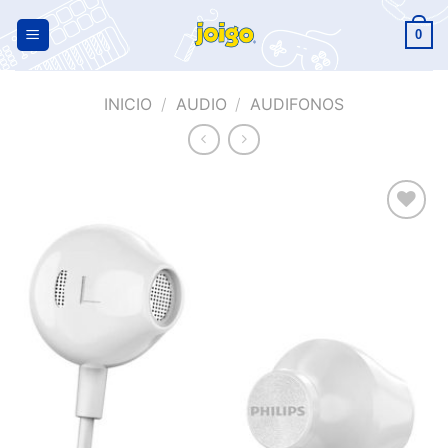
0
INICIO
/
AUDIO
/
AUDIFONOS
Añadir
a la
lista de
deseos