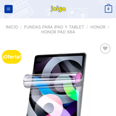
0
INICIO
/
FUNDAS PARA IPAD Y TABLET
/
HONOR
/
HONOR PAD X8A
¡Oferta!
Añadir
a la
lista de
deseos