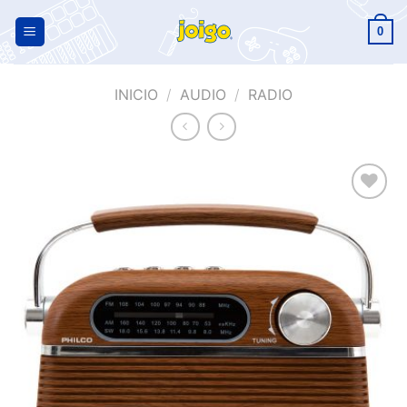
0
INICIO
/
AUDIO
/
RADIO
Añadir
a la
lista de
deseos