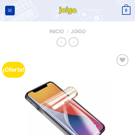
0
INICIO
/
JOIGO
¡Oferta!
Añadir
a la
lista de
deseos