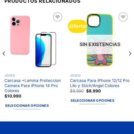
PRODUCTOS RELACIONADOS
¡Oferta!
Añadir
Añadir
a la
a la
lista de
lista de
deseos
deseos
SIN EXISTENCIAS
JOIGO
JOIGO
Carcasa +Lamina Proteccion
Carcasa Para iPhone 12/12 Pro
Camara Para iPhone 14 Pro
Lilo y Stich/Angel Colores
Colores
$
9.990
$
8.990
$
10.990
SELECCIONAR OPCIONES
SELECCIONAR OPCIONES