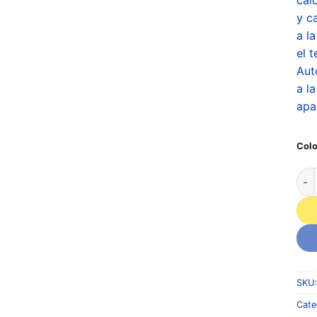
y c
a l
el 
Aut
a l
apa
Colo
SKU
Cate