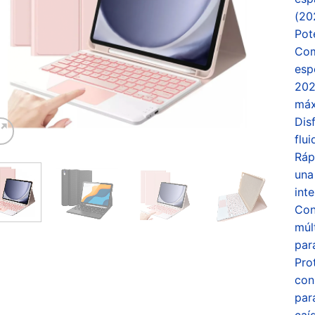
(20
Pot
Com
esp
202
máx
Dis
flu
Ráp
una
int
Con
múl
para
Pro
con
par
caí