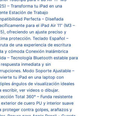
25) – Transforma tu iPad en una
ente Estación de Trabajo
patibilidad Perfecta – Diseñada
ecíficamente para el iPad Air 11” (M3 –
5), ofreciendo un ajuste preciso y
ima protección. Teclado Español –
fruta de una experiencia de escritura
ida y cómoda Conexión Inalámbrica
ida – Tecnología Bluetooth estable para
 respuesta inmediata y sin
errupciones. Modo Soporte Ajustable –
vierte tu iPad en una laptop con
tiples ángulos de visualización ideales
 escribir, ver videos o dibujar.
tección Total 360° – Funda resistente
 exterior de cuero PU y interior suave
a proteger contra golpes, arañazos y
das. Ranura para Apple Pencil – Guarda