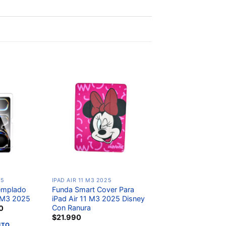
Añadir
Añadir
a la
a la
lista de
lista de
deseos
deseos
25
IPAD AIR 11 M3 2025
Templado
Funda Smart Cover Para
1 M3 2025
iPad Air 11 M3 2025 Disney
Con Ranura
0
$
21.990
ITO