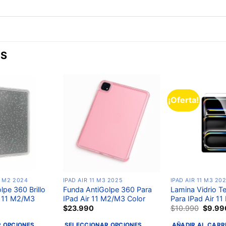
OS
¡Oferta!
Añadir
Añadir
a la
a la
lista de
lista de
deseos
deseos
A M2 2024
IPAD AIR 11 M3 2025
IPAD AIR 11 M3 20
lpe 360 Brillo
Funda AntiGolpe 360 Para
Lamina Vidrio 
r 11 M2/M3
IPad Air 11 M2/M3 Color
Para IPad Air 1
$
23.990
$
10.990
$
9.99
 OPCIONES
SELECCIONAR OPCIONES
AÑADIR AL CARR