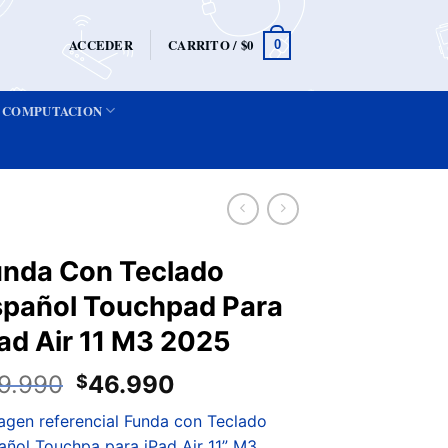
ACCEDER
CARRITO /
$
0
0
COMPUTACION
unda Con Teclado
spañol Touchpad Para
ad Air 11 M3 2025
9.990
46.990
$
agen referencial Funda con Teclado
añol Touchpa para iPad Air 11” M3