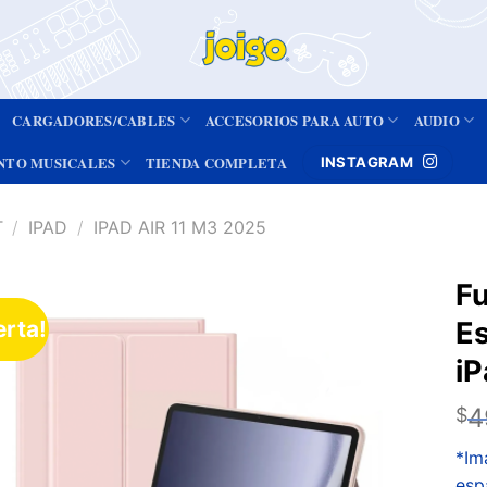
CARGADORES/CABLES
ACCESORIOS PARA AUTO
AUDIO
NTO MUSICALES
TIENDA COMPLETA
INSTAGRAM
T
/
IPAD
/
IPAD AIR 11 M3 2025
F
erta!
E
Añadir
a la
iP
lista de
deseos
4
$
*Im
esp