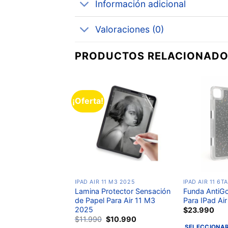
Información adicional
Valoraciones (0)
PRODUCTOS RELACIONAD
¡Oferta!
Añadir
Añadir
a la
a la
lista de
lista de
deseos
deseos
1 M3 2025
IPAD AIR 11 M3 2025
IPAD AIR 11 6T
drogel Anti Huellas
Lamina Protector Sensación
Funda AntiGo
 Air 11 M3 2025
de Papel Para Air 11 M3
Para IPad Ai
2025
$
9.990
$
23.990
$
11.990
$
10.990
L CARRITO
SELECCIONAR