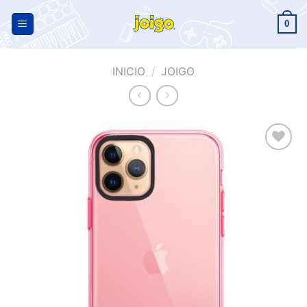
0
INICIO
/
JOIGO
Añadir
a la
lista de
deseos