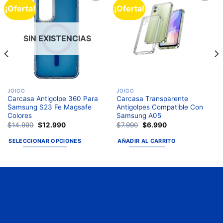
¡Oferta!
¡Oferta!
Añadir
Añadir
a la
a la
lista de
lista de
deseos
deseos
SIN EXISTENCIAS
JOIGO
JOIGO
Carcasa Antigolpe 360 Para
Carcasa Transparente
Samsung S23 Fe Magsafe
Antigolpes Compatible Con
Colores
Samsung A05
$
14.990
$
12.990
$
7.990
$
6.990
SELECCIONAR OPCIONES
AÑADIR AL CARRITO