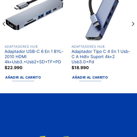
a la
a la
lista de
lista de
deseos
deseos
ADAPTADORES HUB
ADAPTADORES HUB
Adaptador USB-C 6 En 1 BYL-
Adaptador Tipo C 4 En 1 Usb-
2010 HDMI
C A Hdtv Suport 4k+2
4k+Usb3.+Usb2+SD+TF+PD
Usb3.0+Pd
$
22.990
$
18.990
AÑADIR AL CARRITO
AÑADIR AL CARRITO