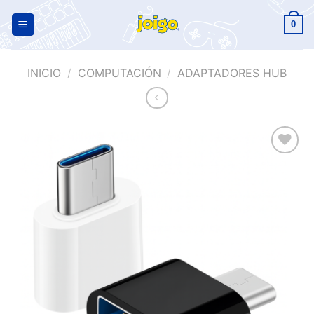
0
INICIO
/
COMPUTACIÓN
/
ADAPTADORES HUB
Añadir
a la
lista de
deseos