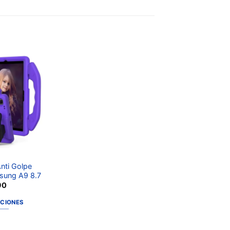
Añadir
a la
lista de
deseos
nti Golpe
sung A9 8.7
90
PCIONES