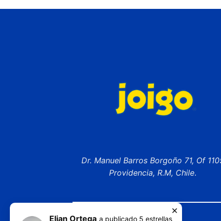
Dr. Manuel Barros Borgoño 71, Of 110
Providencia, R.M, Chile
.
Elian Ortega
a publicado
5
estrellas