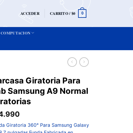
ACCEDER
CARRITO /
$
0
0
COMPUTACION
rcasa Giratoria Para
ab Samsung A9 Normal
ratorias
4.990
da Giratoria 360° Para Samsung Galaxy
8.7 pulgadas.Funda Fabricada en