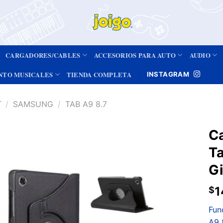
CARGADORES/CABLES
ACCESORIOS PARA AUTO
AUDIO
NTO MUSICALES
TIENDA COMPLETA
INSTAGRAM
T
/
SAMSUNG
/
TAB A9 8.7
Ca
T
Añadir
a la
Gi
lista de
deseos
1
$
Fun
A9 