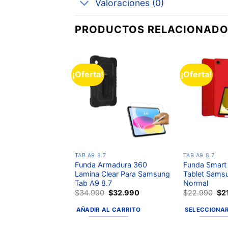
Valoraciones (0)
PRODUCTOS RELACIONAD
¡Oferta!
¡Oferta!
Añadir
a la
lista de
deseos
TAB A9 8.7
TAB A9 8.7
Funda Armadura 360
Funda Smart
Lamina Clear Para Samsung
Tablet Sams
Tab A9 8.7
Normal
$
34.990
$
32.990
$
22.990
$
2
AÑADIR AL CARRITO
SELECCIONAR