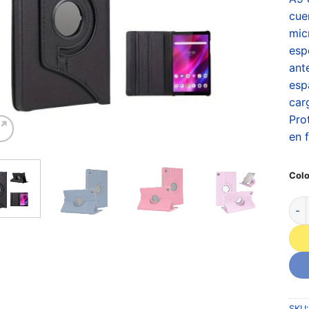
cue
mic
esp
ant
esp
car
Pro
en 
Colo
SKU